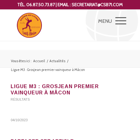
TÉL. 06.87.50.73.87 | EMAIL : SECRETARIAT@CSB71.COM
Vous êtes ici :
Accueil
/
Actualités
/
Ligue M3 : Grosjean premier vainqueur à Mâcon
LIGUE M3 : GROSJEAN PREMIER
VAINQUEUR À MÂCON
RÉSULTATS
04/10/2023