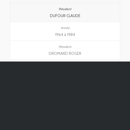
DUFOUR CLAUDE
1964 à 1984
DROMARD ROGER
1984 à 1992
PAGNEUX JEAN-PIERRE
1992 à 2000
NOYER PIERRE