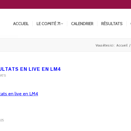
ACCUEIL
LE COMITÉ 71
CALENDRIER
RÉSULTATS
Vous êtes ici :
Accueil
/
ULTATS EN LIVE EN LM4
TATS
tats en live en LM4
025