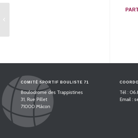
PART
3ème étape de ligue
M3 en direct (13
décembre – Digoin)
COMITÉ SPORTIF BOULISTE 71
COORDO
Boulodrome des Trappistines
Tél : 06.
31, Rue Pillet
Email : 
71000 Mâcon