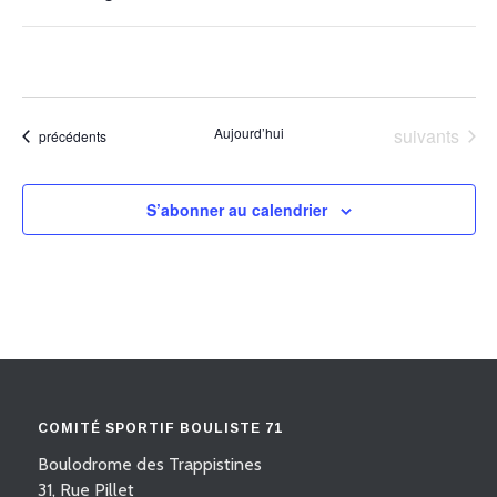
DIM
des
MARTIN
Ouvr
9
entrées
les
DIGOIN
du
filtr
formulaire
entraînera
Évènements
Aujourd’hui
suivants
l'actualisation
Évènements
précédents
de
la
S’abonner au calendrier
liste
des
événements
avec
les
résultats
filtrés.
COMITÉ SPORTIF BOULISTE 71
Boulodrome des Trappistines
31, Rue Pillet