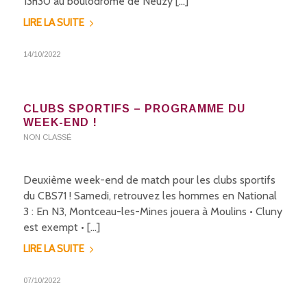
13h30 au boulodrome de Neuzy […]
LIRE LA SUITE
14/10/2022
CLUBS SPORTIFS – PROGRAMME DU
WEEK-END !
NON CLASSÉ
Deuxième week-end de match pour les clubs sportifs
du CBS71 ! Samedi, retrouvez les hommes en National
3 : En N3, Montceau-les-Mines jouera à Moulins • Cluny
est exempt • […]
LIRE LA SUITE
07/10/2022