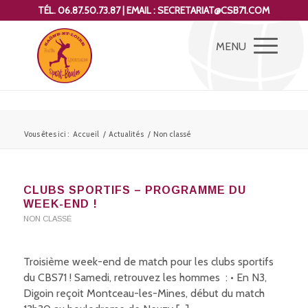
TÉL. 06.87.50.73.87 | EMAIL : SECRETARIAT@CSB71.COM
Vous êtes ici :
Accueil
/
Actualités
/
Non classé
CLUBS SPORTIFS – PROGRAMME DU
WEEK-END !
NON CLASSÉ
Troisième week-end de match pour les clubs sportifs
du CBS71 ! Samedi, retrouvez les hommes : • En N3,
Digoin reçoit Montceau-les-Mines, début du match