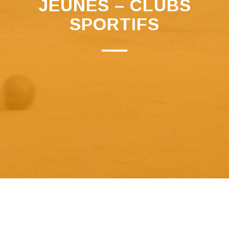
JEUNES – CLUBS
SPORTIFS