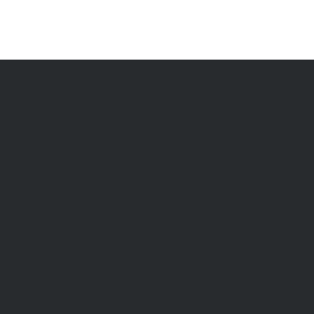
RÉSULTATS