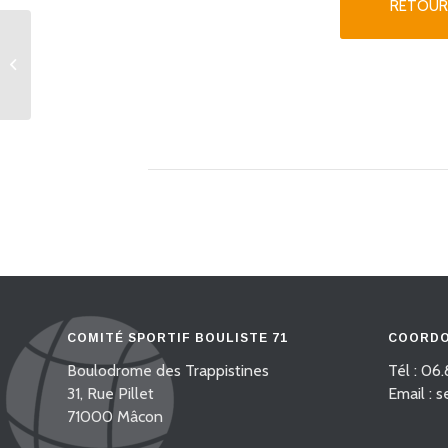
RETOUR
16 quadrettes 3/4 + loisir Loisir
Système Martin
COMITÉ SPORTIF BOULISTE 71
COORDO
Boulodrome des Trappistines
Tél : 06.
31, Rue Pillet
Email : 
71000 Mâcon