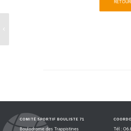
RETOUR
32 doubles 3 et 4 Promotion
Élimination directe
COMITÉ SPORTIF BOULISTE 71
COORDO
Boulodrome des Trappistines
Tél : 06.