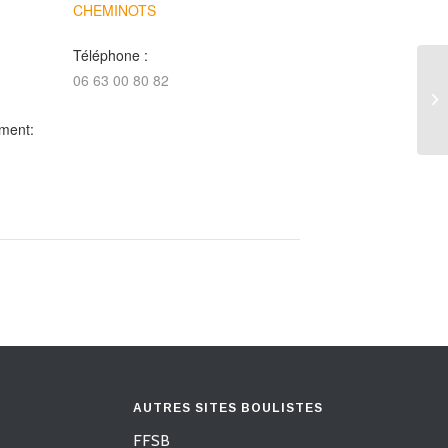
CHEMINOTS
Téléphone :
06 63 00 80 82
16
Gr
ment:
AUTRES SITES BOULISTES
FFSB