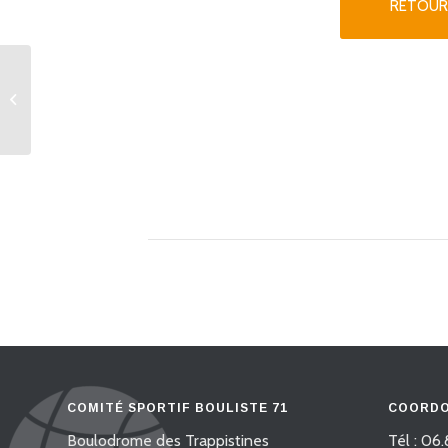
RETOUR
64 doubles 3/4 + 1N
Propagande En poules
COMITÉ SPORTIF BOULISTE 71
COORDO
Boulodrome des Trappistines
Tél : 06.