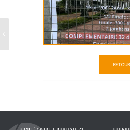
64 doubles 3/4 + 1N Propagande
RETOUR
COMITÉ SPORTIF BOULISTE 71
COORDO