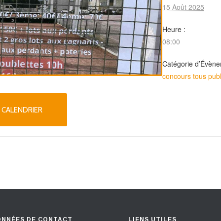
15 Août 2025
Heure :
08:00
Catégorie d’Évène
concours tous publ
 CALENDRIER
NNÉES DE CONTACT
LIENS UTILES