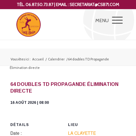
TÉL. 06.87.50.73.87 | EMAIL : SECRETARIAT@CSB71.COM
Vous êtes ici :
Accueil
/
Calendrier
/
64 doubles TD Propagande
Élimination directe
64 DOUBLES TD PROPAGANDE ÉLIMINATION
DIRECTE
16 AOÛT 2026 | 08:00
DÉTAILS
LIEU
Date :
LA CLAYETTE