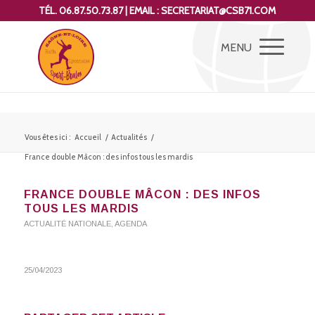
TÉL. 06.87.50.73.87 | EMAIL : SECRETARIAT@CSB71.COM
Vous êtes ici :
Accueil
/
Actualités
/
France double Mâcon : des infos tous les mardis
FRANCE DOUBLE MÂCON : DES INFOS
TOUS LES MARDIS
ACTUALITÉ NATIONALE
,
AGENDA
25/04/2023