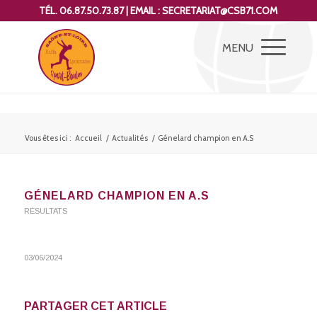
TÉL. 06.87.50.73.87 | EMAIL : SECRETARIAT@CSB71.COM
Vous êtes ici :
Accueil
/
Actualités
/
Génelard champion en A.S
GÉNELARD CHAMPION EN A.S
RÉSULTATS
03/06/2024
PARTAGER CET ARTICLE