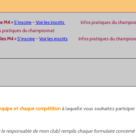
le M4 >
S’inscrire
–
Voir les inscrits
Infos pratiques du champio
s pratiques du championnat
les M4
>
S’inscrire
–
Voir les inscrits
Infos pratiques du champion
e équipe et chaque compétition
à laquelle vous souhaitez participer 
 (ou le responsable de mon club) remplis chaque formulaire concerné 