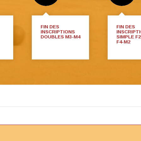
FIN DES
FIN DES
INSCRIPTIONS
INSCRIPT
DOUBLES M3-M4
SIMPLE F2
F4-M2