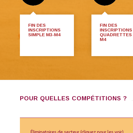
FIN DES
FIN DES
INSCRIPTIONS
INSCRIPTIONS
SIMPLE M3-M4
QUADRETTES
M4
POUR QUELLES COMPÉTITIONS ?
Éliminatoires de secteur (cliquez pour les voir)