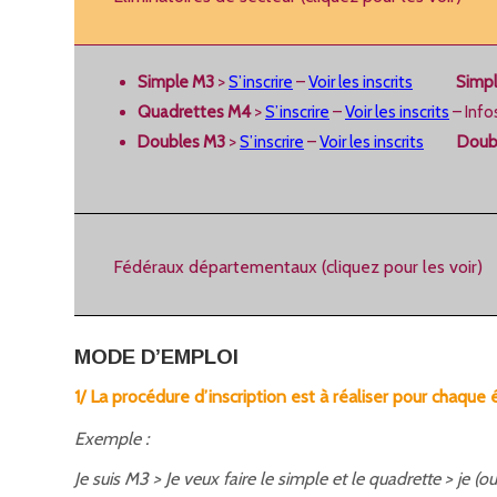
Simple M3
>
S’inscrire
–
Voir les inscrits
Simp
Quadrettes M4
>
S’inscrire
–
Voir les inscrits
– Info
Doubles M3
>
S’inscrire
–
Voir les inscrits
Doub
Fédéraux départementaux (cliquez pour les voir)
MODE D’EMPLOI
1/ La procédure d’inscription est à réaliser pour chaqu
Exemple :
Je suis M3 > Je veux faire le simple et le quadrette > je