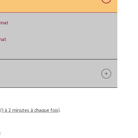
nnat
nat
(
1 à 2 minutes à chaque fois
).
: