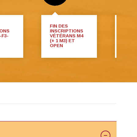
FIN DES
FIN D
IONS
INSCRIPTIONS
INSC
-F3-
VÉTÉRANS M4
DOUB
(+ 1 M3) ET
OPEN