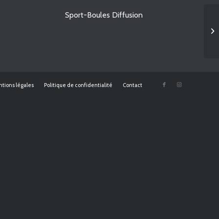
Sport-Boules Diffusion
UC
tions légales
Politique de confidentialité
Contact