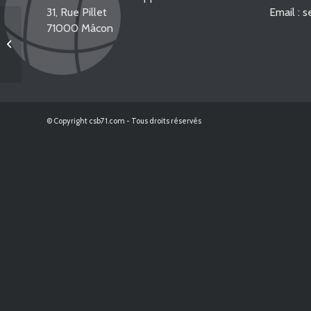
31, Rue Pillet
Email : 
71000 Mâcon
TANCON-COUBLANC
© Copyright csb71.com - Tous droits réservés