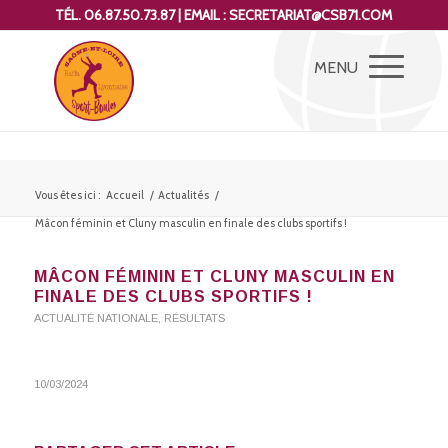
TÉL. 06.87.50.73.87 | EMAIL : SECRETARIAT@CSB71.COM
Vous êtes ici :
Accueil
/
Actualités
/
Mâcon féminin et Cluny masculin en finale des clubs sportifs !
MÂCON FÉMININ ET CLUNY MASCULIN EN
FINALE DES CLUBS SPORTIFS !
ACTUALITÉ NATIONALE
,
RÉSULTATS
10/03/2024