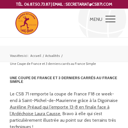
TÉL. 06.87.50.73.87 | EMAIL : SECRETARIAT@CSB71.COM
Vous êtes ici :
Accueil
/
Actualités
/
Une Coupe de France et 3 derniers carrés au France Simple
UNE COUPE DE FRANCE ET 3 DERNIERS CARRÉS AU FRANCE
SIMPLE
Le CSB 71 remporte la coupe de France F18 ce week-
end à Saint-Michel-de-Maurienne grâce à la Digoinaise
Auréline Préaud qui l’emporte 13-8 en finale face à
l’Ardéchoise Laura Causse.
Bravo à elle qui s’est
particulièrement illustrée au point sur des terrains très
techniques !