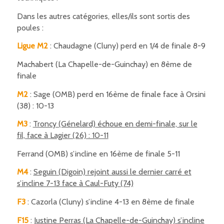
Dans les autres catégories, elles/ils sont sortis des
poules :
Ligue M2
: Chaudagne (Cluny) perd en 1/4 de finale 8-9
Machabert (La Chapelle-de-Guinchay) en 8ème de
finale
M2
: Sage (OMB) perd en 16ème de finale face à Orsini
(38) : 10-13
M3
:
Troncy (Génelard) échoue en demi-finale, sur le
fil, face à Lagier (26) : 10-11
Ferrand (OMB) s’incline en 16ème de finale 5-11
M4
:
Seguin (Digoin) rejoint aussi le dernier carré et
s’incline 7-13 face à Caul-Futy (74)
F3
: Cazorla (Cluny) s’incline 4-13 en 8ème de finale
F15
:
Justine Perras (La Chapelle-de-Guinchay) s’incline