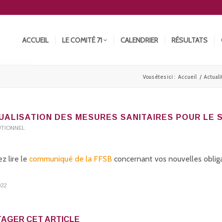
ACCUEIL
LE COMITÉ 71
CALENDRIER
RÉSULTATS
Vous êtes ici :
Accueil
/
Actuali
UALISATION DES MESURES SANITAIRES POUR LE
UTIONNEL
ez lire le
communiqué de la FFSB
concernant vos nouvelles obliga
022
AGER CET ARTICLE