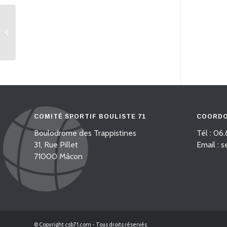
19 janvier : La Ligue M2
débarque à Mâcon
COMITÉ SPORTIF BOULISTE 71
COORDO
Boulodrome des Trappistines
Tél : 06.
31, Rue Pillet
Email : 
71000 Mâcon
© Copyright csb71.com - Tous droits réservés