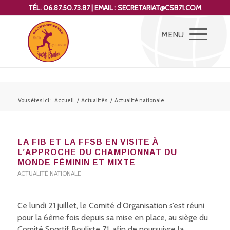
TÉL. 06.87.50.73.87 | EMAIL : SECRETARIAT@CSB71.COM
Vous êtes ici :
Accueil
/
Actualités
/
Actualité nationale
LA FIB ET LA FFSB EN VISITE À
L’APPROCHE DU CHAMPIONNAT DU
MONDE FÉMININ ET MIXTE
ACTUALITÉ NATIONALE
Ce lundi 21 juillet, le Comité d’Organisation s’est réuni
pour la 6ème fois depuis sa mise en place, au siège du
Comité Sportif Bouliste 71, afin de poursuivre la