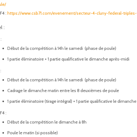
ule/
F4 :
https://www.csb71.com/evenement/secteur-4-cluny-federal-triples-f3
l :
:
Début de la compétition à 14h le samedi (phase de poule)
1 partie éliminatoire + 1 partie qualificative le dimanche après-midi
:
Début de la compétition à 14h le samedi (phase de poule)
Cadrage le dimanche matin entre les 8 deuxièmes de poule
1 partie éliminatoire (tirage intégral) + 1 partie qualificative le dimanc
F4 :
Début de la compétition le dimanche à 8h
Poule le matin (si possible)