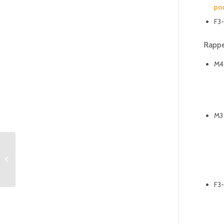
po
F3-
Rappe
M4 
M3 
Nos doubles qualifiés
pour Mâcon sont
connus
F3-