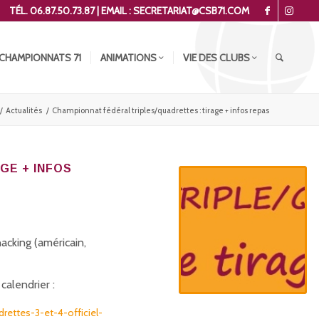
TÉL. 06.87.50.73.87 | EMAIL : SECRETARIAT@CSB71.COM
CHAMPIONNATS 71
ANIMATIONS
VIE DES CLUBS
/
Actualités
/
Championnat fédéral triples/quadrettes : tirage + infos repas
GE + INFOS
nacking (américain,
calendrier :
ettes-3-et-4-officiel-