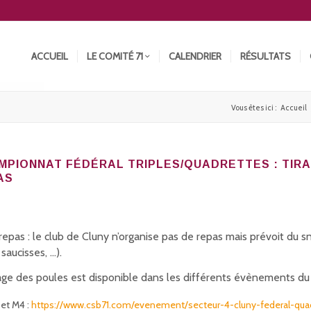
ACCUEIL
LE COMITÉ 71
CALENDRIER
RÉSULTATS
Vous êtes ici :
Accueil
MPIONNAT FÉDÉRAL TRIPLES/QUADRETTES : TIRA
AS
E
repas : le club de Cluny n’organise pas de repas mais prévoit du s
, saucisses, …).
rage des poules est disponible dans les différents évènements du 
et M4 :
https://www.csb71.com/evenement/secteur-4-cluny-federal-quadr