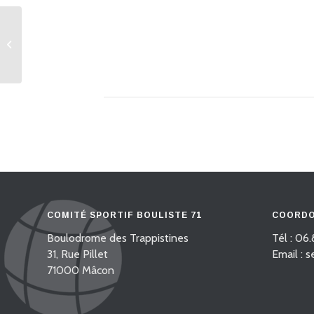
24 doubles 3 et 4 Promotion En
poules
COMITÉ SPORTIF BOULISTE 71
COORDO
Boulodrome des Trappistines
Tél : 06.
31, Rue Pillet
Email : 
71000 Mâcon