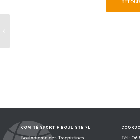
RETOUR
16 doubles Loisir Système Aurard
COMITÉ SPORTIF BOULISTE 71
COORDO
Boulodrome des Trappistines
Tél : 06.