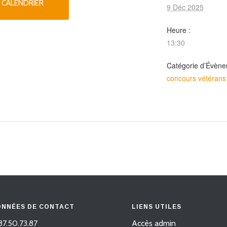
 CALENDRIER
9 Déc 2025
Heure :
13:30
Catégorie d’Évène
concours vétérans
NNÉES DE CONTACT
LIENS UTILES
87.50.73.87
Accès admin