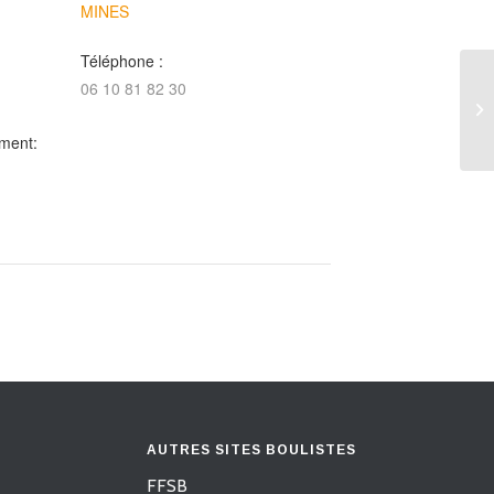
MINES
Téléphone :
06 10 81 82 30
16
Lo
ment:
AUTRES SITES BOULISTES
FFSB