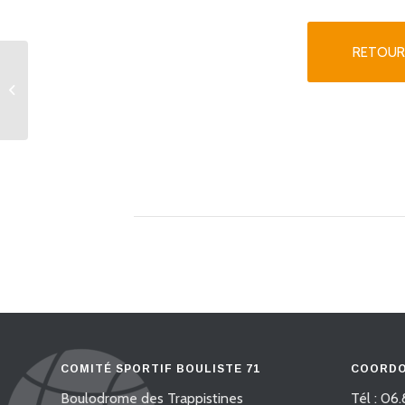
RETOUR
stage/animation féminin
COMITÉ SPORTIF BOULISTE 71
COORDO
Boulodrome des Trappistines
Tél : 06.