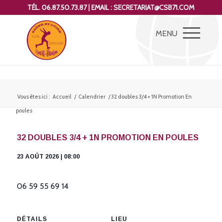
TÉL. 06.87.50.73.87 | EMAIL : SECRETARIAT@CSB71.COM
Vous êtes ici :
Accueil
/
Calendrier
/
32 doubles 3/4 + 1N Promotion En
poules
32 DOUBLES 3/4 + 1N PROMOTION EN POULES
23 AOÛT 2026 | 08:00
06 59 55 69 14
DÉTAILS
LIEU