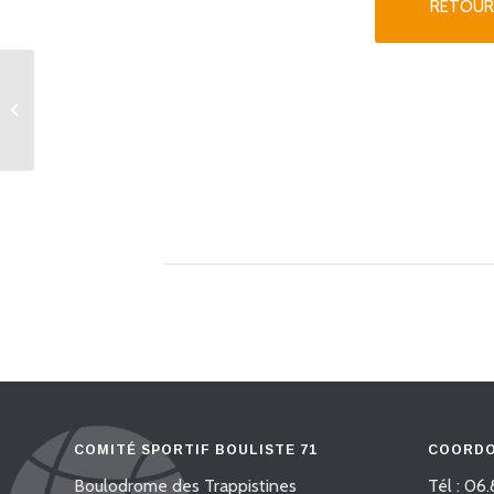
RETOUR
A.S 3 et 4 Éliminatoire secteur 4
COMITÉ SPORTIF BOULISTE 71
COORDO
Boulodrome des Trappistines
Tél : 06.