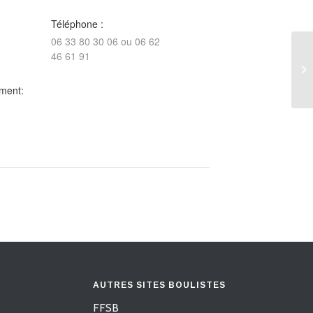
Téléphone :
06 33 80 30 06 ou 06 62
46 61 91
A.
ment:
AUTRES SITES BOULISTES
FFSB