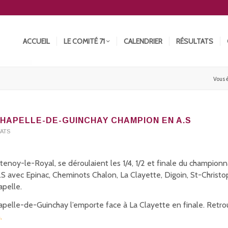
ACCUEIL
LE COMITÉ 71
CALENDRIER
RÉSULTATS
Vous ê
CHAPELLE-DE-GUINCHAY CHAMPION EN A.S
TATS
tenoy-le-Royal, se déroulaient les 1/4, 1/2 et finale du champion
.S avec Epinac, Cheminots Chalon, La Clayette, Digoin, St-Christo
apelle.
apelle-de-Guinchay l’emporte face à La Clayette en finale. Retr
.