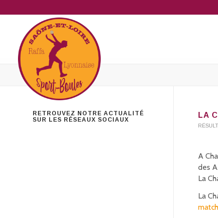
RETROUVEZ NOTRE ACTUALITÉ
LA 
SUR LES RÉSEAUX SOCIAUX
RÉSUL
A Cha
des A
La Ch
La Ch
match