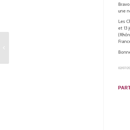
Bravo
une n
Les C
et 13 
(Rhôn
Franc
L’onglet “Championnat
du Monde Féminin et
Bonne
Mixte – Mâcon...
02/07/2
PART