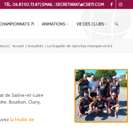
TÉL. 06.87.50.73.87 | EMAIL : SECRETARIAT@CSB71.COM
CHAMPIONNATS 71
ANIMATIONS
VIE DES CLUBS
tes ici :
Accueil
/
Actualités
/
La Chapelle-de-Guinchay champion en A.S
nat de Saône-et-Loire
phe, Bourbon, Cluny,
ouvez
la feuille de