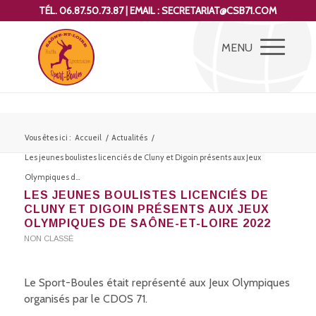
TÉL. 06.87.50.73.87 | EMAIL : SECRETARIAT@CSB71.COM
Vous êtes ici :
Accueil
/
Actualités
/
Les jeunes boulistes licenciés de Cluny et Digoin présents aux Jeux
Olympiques d...
LES JEUNES BOULISTES LICENCIÉS DE
CLUNY ET DIGOIN PRÉSENTS AUX JEUX
OLYMPIQUES DE SAÔNE-ET-LOIRE 2022
NON CLASSÉ
Le Sport-Boules était représenté aux Jeux Olympiques
organisés par le CDOS 71.