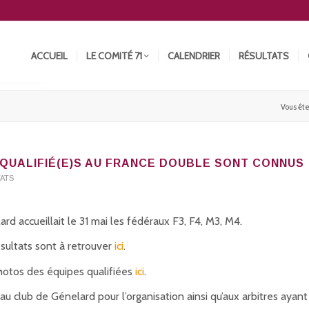
ACCUEIL
LE COMITÉ 71
CALENDRIER
RÉSULTATS
Vous êtes
 QUALIFIÉ(E)S AU FRANCE DOUBLE SONT CONNUS
TATS
rd accueillait le 31 mai les fédéraux F3, F4, M3, M4.
ésultats sont à retrouver
ici
.
hotos des équipes qualifiées
ici
.
au club de Génelard pour l’organisation ainsi qu’aux arbitres ayant 