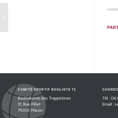
01/06/2
Fédéral Doubles
Génelard – 31/05/2026
PART
COMITÉ SPORTIF BOULISTE 71
COORDO
Boulodrome des Trappistines
Tél : 06.
31, Rue Pillet
Email : 
71000 Mâcon