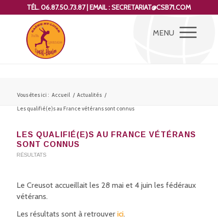
TÉL. 06.87.50.73.87 | EMAIL : SECRETARIAT@CSB71.COM
Vous êtes ici :
Accueil
/
Actualités
/
Les qualifié(e)s au France vétérans sont connus
LES QUALIFIÉ(E)S AU FRANCE VÉTÉRANS
SONT CONNUS
RÉSULTATS
Le Creusot accueillait les 28 mai et 4 juin les fédéraux
vétérans.
Les résultats sont à retrouver
ici
.