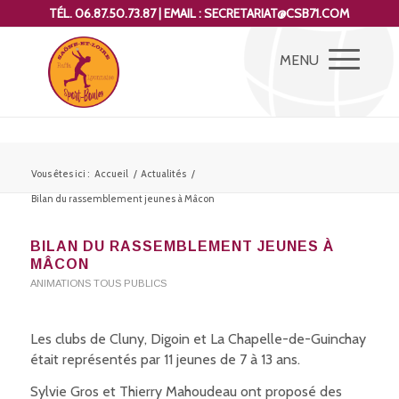
TÉL. 06.87.50.73.87 | EMAIL : SECRETARIAT@CSB71.COM
Vous êtes ici :
Accueil
/
Actualités
/
Bilan du rassemblement jeunes à Mâcon
BILAN DU RASSEMBLEMENT JEUNES À
MÂCON
ANIMATIONS TOUS PUBLICS
Les clubs de Cluny, Digoin et La Chapelle-de-Guinchay
était représentés par 11 jeunes de 7 à 13 ans.
Sylvie Gros et Thierry Mahoudeau ont proposé des