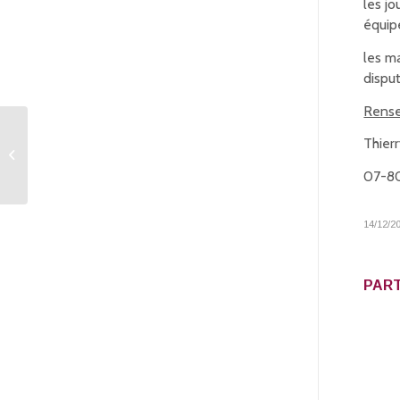
les j
équip
les m
dispu
Rense
Rencontre sportive
Thie
USEP 71 Sport-Boules
Lyonnaises
07-8
14/12/2
PART