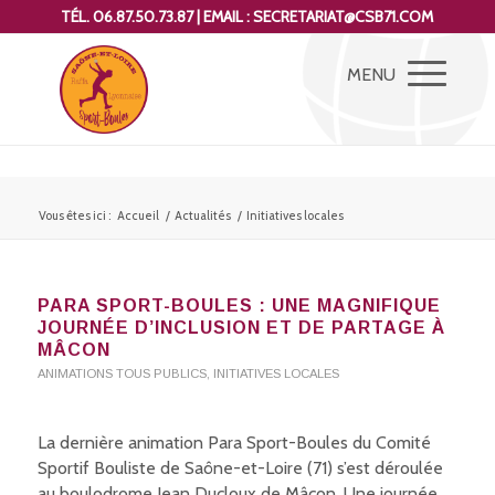
TÉL. 06.87.50.73.87 | EMAIL : SECRETARIAT@CSB71.COM
Vous êtes ici :
Accueil
/
Actualités
/
Initiatives locales
PARA SPORT-BOULES : UNE MAGNIFIQUE
JOURNÉE D’INCLUSION ET DE PARTAGE À
MÂCON
ANIMATIONS TOUS PUBLICS
,
INITIATIVES LOCALES
La dernière animation Para Sport-Boules du Comité
Sportif Bouliste de Saône-et-Loire (71) s’est déroulée
au boulodrome Jean Ducloux de Mâcon. Une journée