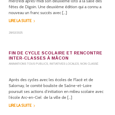
mercredi après-midi son deuxième loto à la salle des
fêtes de Digoin. Une deuxième édition qui a connu a
nouveau un franc succès avec […]
LIRE LA SUITE
28/02/2025
FIN DE CYCLE SCOLAIRE ET RENCONTRE
INTER-CLASSES À MÂCON
ANIMATIONS TOUS PUBLICS
,
INITIATIVES LOCALES
,
NON CLASSÉ
Après des cycles avec les écoles de Flacé et de
Salornay, le comité bouliste de Saône-et-Loire
poursuit ses actions d’initiation en milieu scolaire avec
l’école Arc-en-Ciel de la ville de […]
LIRE LA SUITE