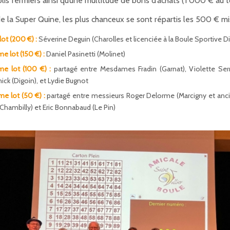
lis fermiers ainsi qu’une multitude de bons d’achats (1 000 € au to
e la Super Quine, les plus chanceux se sont répartis les 500 € mis
 lot (200 €) :
Séverine Deguin (Charolles et licenciée à la Boule Sportive D
e lot (150 €) :
Daniel Pasinetti (Molinet)
me lot (100 €) :
partagé entre Mesdames Fradin (Garnat), Violette Serr
ick (Digoin), et Lydie Bugnot
e lot (50 €) :
partagé entre messieurs Roger Delorme (Marcigny et ancie
Chambilly) et Eric Bonnabaud (Le Pin)