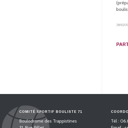
(prép
boulis
28/02/2
PART
COMITÉ SPORTIF BOULISTE 71
COORDO
Boulodrome des Trappistines
Tél : 06.
31, Rue Pillet
Email : 