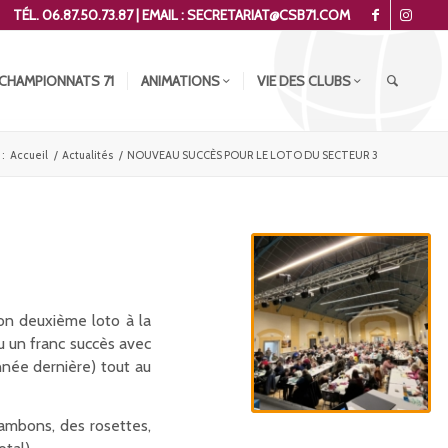
TÉL. 06.87.50.73.87 | EMAIL : SECRETARIAT@CSB71.COM
CHAMPIONNATS 71
ANIMATIONS
VIE DES CLUBS
:
Accueil
/
Actualités
/
NOUVEAU SUCCÈS POUR LE LOTO DU SECTEUR 3
son deuxième loto à la
u un franc succès avec
née dernière) tout au
ambons, des rosettes,