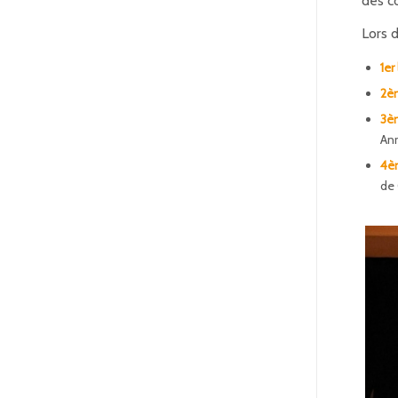
des co
Lors d
1er
2èm
3è
Ann
4èm
de 