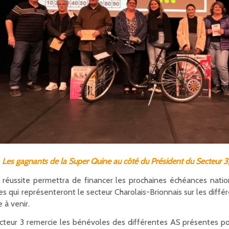
Les gagnants de la Super Quine au côté du Président du Secteur 3,
 réussite permettra de financer les prochaines échéances natio
es qui représenteront le secteur Charolais-Brionnais sur les diff
 à venir.
cteur 3 remercie les bénévoles des différentes AS présentes po