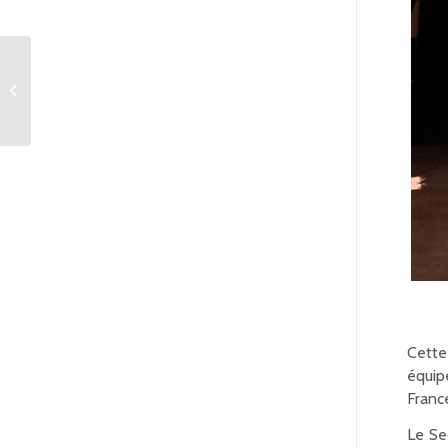
Les inscriptions aux
championnats 2025
sont ouvertes
Cette
équip
France
Le Se