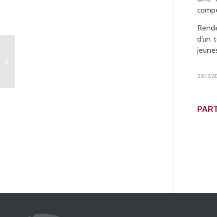
compé
Rende
d’un 
jeunes
Disson (Digoin) à
nouveau vainqueur
23/12/2
PART