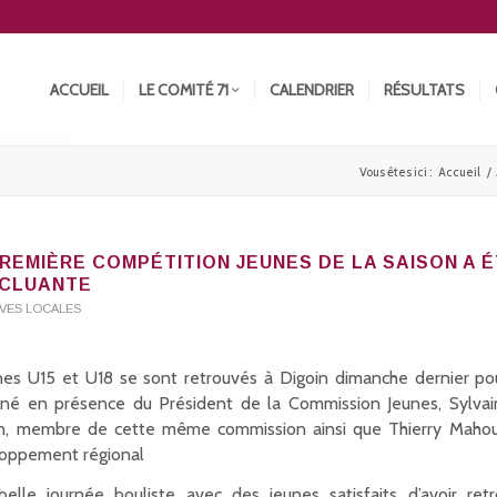
ACCUEIL
LE COMITÉ 71
CALENDRIER
RÉSULTATS
Vous êtes ici :
Accueil
/
PREMIÈRE COMPÉTITION JEUNES DE LA SAISON A 
CLUANTE
TIVES LOCALES
nes U15 et U18 se sont retrouvés à Digoin dimanche dernier pou
né en présence du Président de la Commission Jeunes, Sylvain
n, membre de cette même commission ainsi que Thierry Maho
oppement régional
elle journée bouliste avec des jeunes satisfaits d’avoir retr