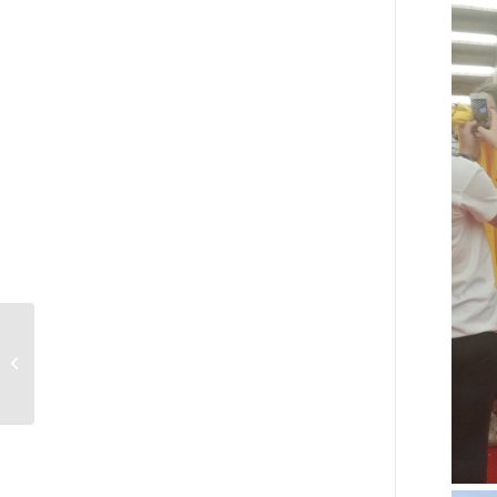
La Saône-et-Loire et le
Sport-Boules aux Jeux
des Jeunes à Paris