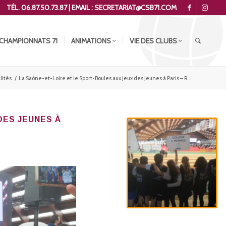
TÉL. 06.87.50.73.87 | EMAIL : SECRETARIAT@CSB71.COM
CHAMPIONNATS 71
ANIMATIONS
VIE DES CLUBS
lités
/
La Saône-et-Loire et le Sport-Boules aux Jeux des Jeunes à Paris – R...
DES JEUNES À