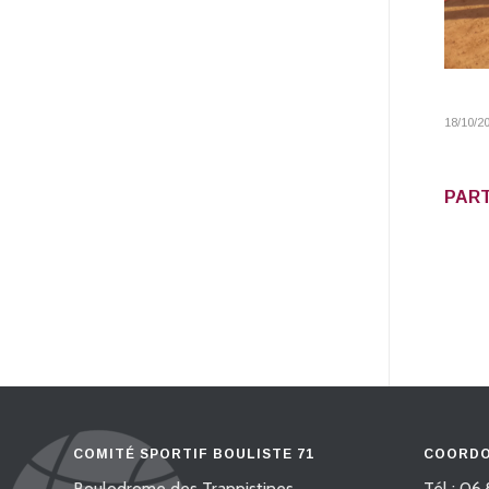
18/10/2
PART
COMITÉ SPORTIF BOULISTE 71
COORDO
Boulodrome des Trappistines
Tél : 06.