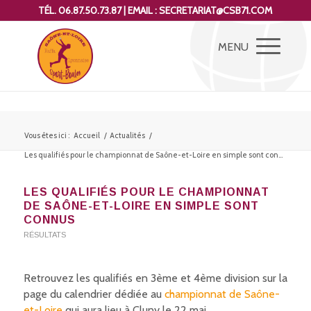
TÉL. 06.87.50.73.87 | EMAIL : SECRETARIAT@CSB71.COM
Vous êtes ici :
Accueil
/
Actualités
/
Les qualifiés pour le championnat de Saône-et-Loire en simple sont con...
LES QUALIFIÉS POUR LE CHAMPIONNAT
DE SAÔNE-ET-LOIRE EN SIMPLE SONT
CONNUS
RÉSULTATS
Retrouvez les qualifiés en 3ème et 4ème division sur la
page du calendrier dédiée au
championnat de Saône-
et-Loire
qui aura lieu à Cluny le 22 mai.