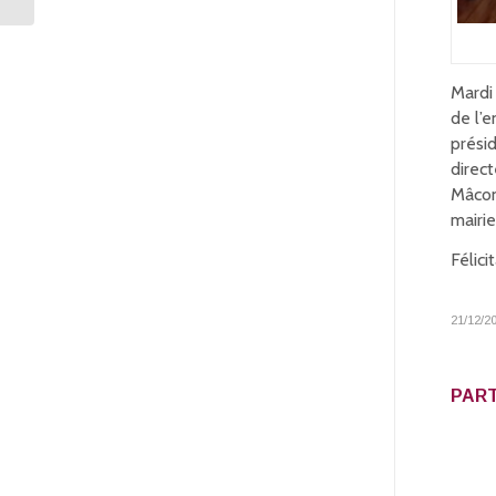
Mardi
de l’
prési
direct
Mâcon
mairi
Félic
21/12/2
PART