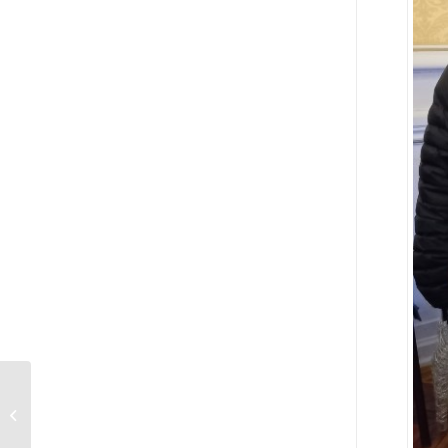
Championnat Ligue M3
: Troncy qualifié au
France quadrettes