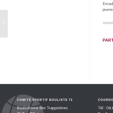
Encad
jeunes
Boule animation :
tournoi libre 3 contre 3
24/03/2
à Montceau
PART
COMITÉ SPORTIF BOULISTE 71
COORDO
Boulodrome des Trappistines
Tél : 06.