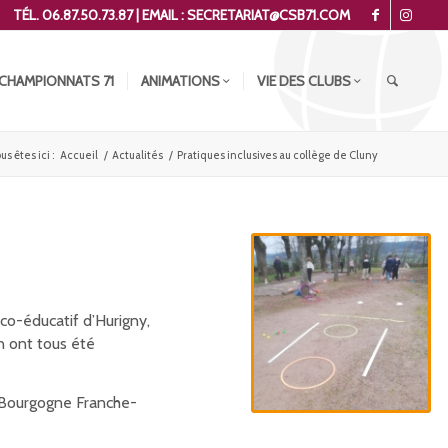
TÉL. 06.87.50.73.87 | EMAIL : SECRETARIAT@CSB71.COM
CHAMPIONNATS 71
ANIMATIONS
VIE DES CLUBS
us êtes ici :
Accueil
/
Actualités
/
Pratiques inclusives au collège de Cluny
ico-éducatif d’Hurigny,
n ont tous été
s Bourgogne Franche-