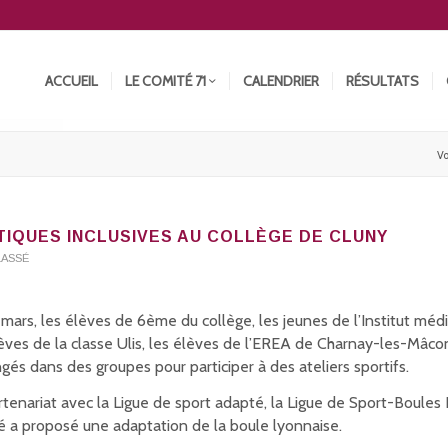
ACCUEIL
LE COMITÉ 71
CALENDRIER
RÉSULTATS
Vo
TIQUES INCLUSIVES AU COLLÈGE DE CLUNY
LASSÉ
 mars, les élèves de 6ème du collège, les jeunes de l’Institut méd
lèves de la classe Ulis, les élèves de l’EREA de Charnay-les-Mâco
gés dans des groupes pour participer à des ateliers sportifs.
rtenariat avec la Ligue de sport adapté, la Ligue de Sport-Boule
 a proposé une adaptation de la boule lyonnaise.