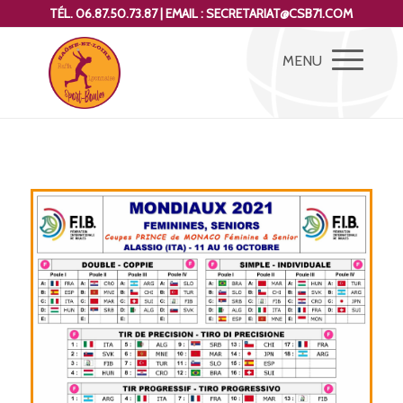
TÉL. 06.87.50.73.87 | EMAIL : SECRETARIAT@CSB71.COM