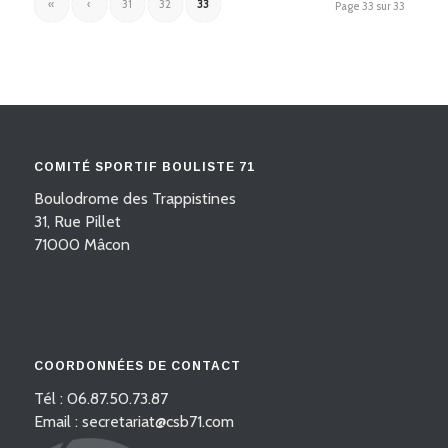
«
‹
31
32
33
Page 33 sur 33
COMITÉ SPORTIF BOULISTE 71
Boulodrome des Trappistines
31, Rue Pillet
71000 Mâcon
COORDONNÉES DE CONTACT
Tél : 06.87.50.73.87
Email : secretariat@csb71.com