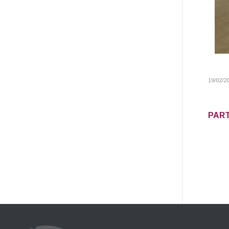
19/02/2
PART