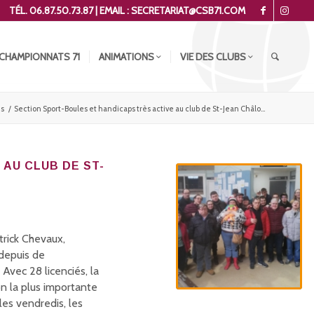
TÉL. 06.87.50.73.87 | EMAIL : SECRETARIAT@CSB71.COM
CHAMPIONNATS 71
ANIMATIONS
VIE DES CLUBS
és
/
Section Sport-Boules et handicaps très active au club de St-Jean Châlo...
 AU CLUB DE ST-
trick Chevaux,
 depuis de
vec 28 licenciés, la
n la plus importante
les vendredis, les