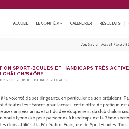
ACCUEIL
LE COMITÉ 71
CALENDRIER
RÉSULTATS
Vous êtes ici :
Accueil
/
Actualit
TION SPORT-BOULES ET HANDICAPS TRÈS ACTIVE
N CHÂLON/SAÔNE
IONS TOUS PUBLICS
,
INITIATIVES LOCALES
à la volonté de ses dirigeants, en particulier de son président, Pa
t à toutes les séances pour l’accueil, cette offre de pratique est
euses années un axe fort du développement du club châlonnais. A
on boule lyonnaise pour personnes à handicaps est la 2ème sectio
les clubs affiliés à la Fédération Française de Sport-boules. Tous 