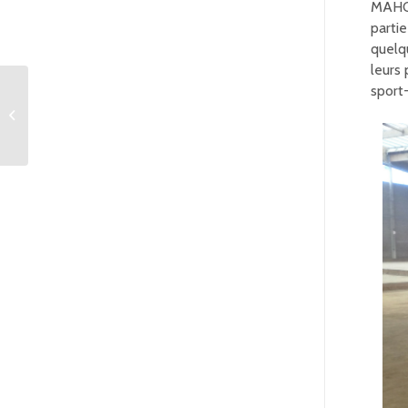
MAHOU
parti
quelq
leurs
sport
PARA SPORT-BOULES
ET SANTÉ / BIEN-ÊTRE
AU CREUSOT