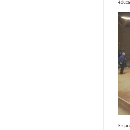
éduca
En pr