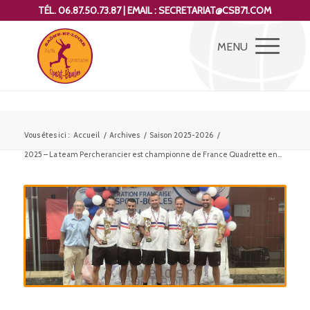
TÉL. 06.87.50.73.87 | EMAIL : SECRETARIAT@CSB71.COM
Vous êtes ici :
Accueil
/
Archives
/
Saison 2025-2026
/
2025 – La team Percherancier est championne de France Quadrette en...