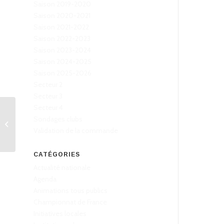
Saison 2019-2020
Saison 2020-2021
Saison 2021-2022
Saison 2022-2023
Saison 2023-2024
Saison 2024-2025
Saison 2025-2026
Secteur 2
Secteur 3
Secteur 4
Sondages clubs
Grosjean (La Chapelle)
premier vainqueur
Validation de la commande
CATÉGORIES
Actualité nationale
Agenda
Animations tous publics
Championnat de France
Initiatives locales