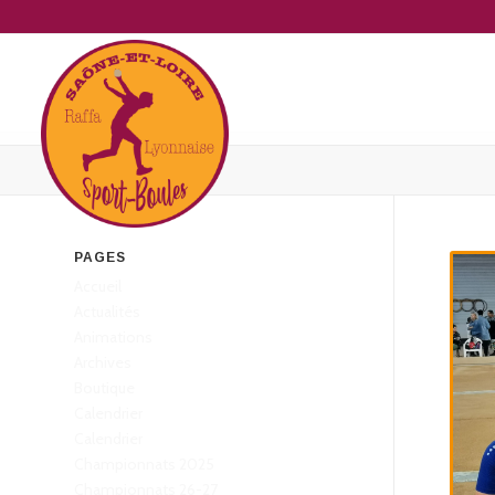
PAGES
Accueil
Actualités
Animations
Archives
Boutique
Calendrier
Calendrier
Championnats 2025
Championnats 26-27