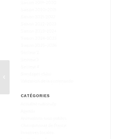
Saison 2019-2020
Saison 2020-2021
Saison 2021-2022
Saison 2022-2023
Saison 2023-2024
Saison 2024-2025
Saison 2025-2026
Secteur 2
Secteur 3
Secteur 4
Féminines N1 : Mâcon
Sondages clubs
stoppé en quarts de
Validation de la commande
finale
CATÉGORIES
Actualité nationale
Agenda
Animations tous publics
Championnat de France
Initiatives locales