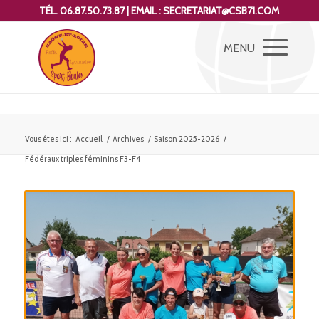
TÉL. 06.87.50.73.87 | EMAIL : SECRETARIAT@CSB71.COM
Vous êtes ici :
Accueil
/
Archives
/
Saison 2025-2026
/
Fédéraux triples féminins F3-F4