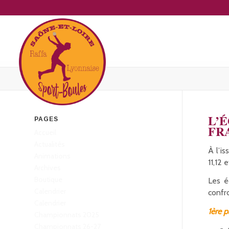
L’
PAGES
FR
Accueil
Actualités
À l’i
Animations
11,12 
Archives
Boutique
Les é
Calendrier
confr
Calendrier
1ère p
Championnats 2025
Championnats 26-27