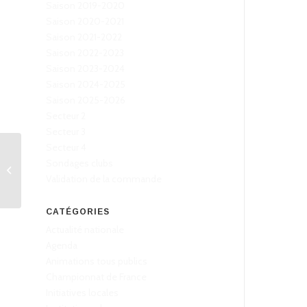
Saison 2019-2020
Saison 2020-2021
Saison 2021-2022
Saison 2022-2023
Saison 2023-2024
Saison 2024-2025
Saison 2025-2026
Secteur 2
Secteur 3
Secteur 4
Sondages clubs
La victoire était si
proche
Validation de la commande
CATÉGORIES
Actualité nationale
Agenda
Animations tous publics
Championnat de France
Initiatives locales