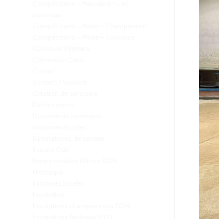
Compétitions – Masculins – Les
nationaux
Compétitions – Mixte – Championnat
Compétitions – Mixte – Concours
Concours Vétérans
Connexion Clubs
Contact
Contact / Support
Création de concours
Déconnexion
Documents communs
Documents utiles
Éliminatoires de secteur
Espace Club
France doubles Mâcon 2023
Historique
Initiatives locales
Inscription
Inscriptions championnats 2024
Inscriptions fédéraux 2023