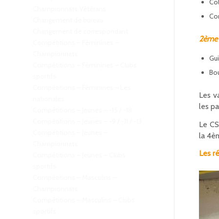
Co
Championnats Vétérans
Cor
Changement de bureau
Changement de correspondant
2ème p
Compétitions – Féminines –
Championnats
Gu
Compétitions – Féminines – Clubs
Bo
sportifs
Compétitions – Féminines – Les
Les v
nationales
les pa
Compétitions – Jeunes – -15 / -18
Compétitions – Jeunes – -9 / -11 / -13
Le CS
Compétitions – Jeunes –
la 4è
Championnats
Les r
Compétitions – Jeunes – Clubs
sportifs
Compétitions – Masculins –
Championnats
Compétitions – Masculins – Clubs
sportifs