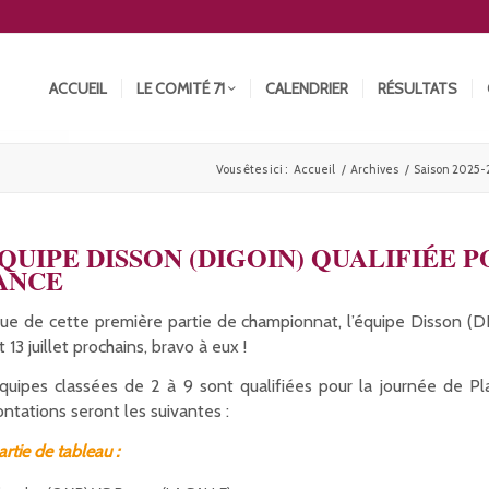
ACCUEIL
LE COMITÉ 71
CALENDRIER
RÉSULTATS
Vous êtes ici :
Accueil
/
Archives
/
Saison 2025-
ÉQUIPE DISSON (DIGOIN) QUALIFIÉE
ANCE
ssue de cette première partie de championnat, l’équipe Disson (D
et 13 juillet prochains, bravo à eux !
quipes classées de 2 à 9 sont qualifiées pour la journée de Pl
ontations seront les suivantes :
artie de tableau :