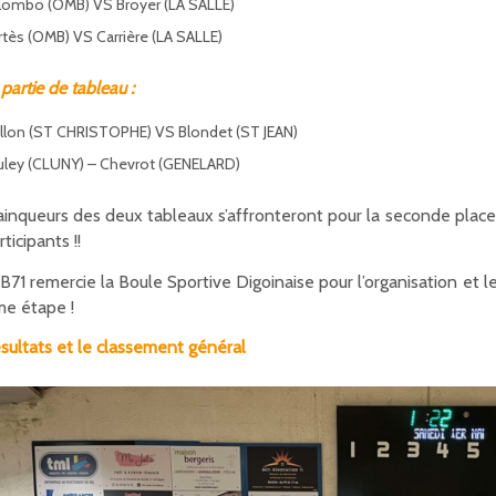
lombo (OMB) VS Broyer (LA SALLE)
tès (OMB) VS Carrière (LA SALLE)
artie de tableau :
illon (ST CHRISTOPHE) VS Blondet (ST JEAN)
uley (CLUNY) – Chevrot (GENELARD)
ainqueurs des deux tableaux s’affronteront pour la seconde place
rticipants !!
B71 remercie la Boule Sportive Digoinaise pour l’organisation et 
me étape !
ésultats et le classement général