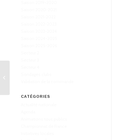
Saison 2019-2020
Saison 2020-2021
Saison 2021-2022
Saison 2022-2023
Saison 2023-2024
Saison 2024-2025
Saison 2025-2026
Secteur 2
Secteur 3
Secteur 4
Sondages clubs
Tournoi de Pentecôte
– Bellecour
Validation de la commande
CATÉGORIES
Actualité nationale
Agenda
Animations tous publics
Championnat de France
Initiatives locales