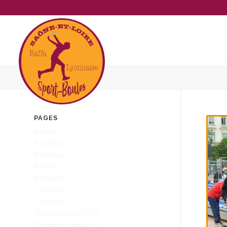
PAGES
Accueil
Actualités
Animations
Archives
Boutique
Calendrier
Calendrier
Championnats 2025
Championnats 26-27